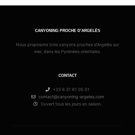
CANYONING PROCHE D’ARGELÈS
Nous proposons trois canyons proches d’Argelès sur
mer, dans les Pyrénées orientales.
CONTACT
+33 6 31 61 05 01
contact@canyoning-argeles.com
Ouvert tous les jours en saison.